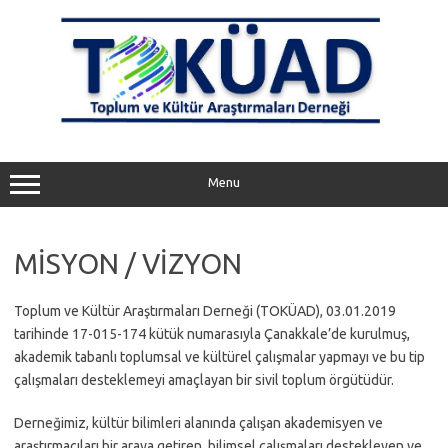
Skip
to
content
Menu
MİSYON / VİZYON
Toplum ve Kültür Araştırmaları Derneği (TOKÜAD), 03.01.2019
tarihinde 17-015-174 kütük numarasıyla Çanakkale’de kurulmuş,
akademik tabanlı toplumsal ve kültürel çalışmalar yapmayı ve bu tip
çalışmaları desteklemeyi amaçlayan bir sivil toplum örgütüdür.
Derneğimiz, kültür bilimleri alanında çalışan akademisyen ve
araştırmacıları bir araya getiren, bilimsel çalışmaları destekleyen ve