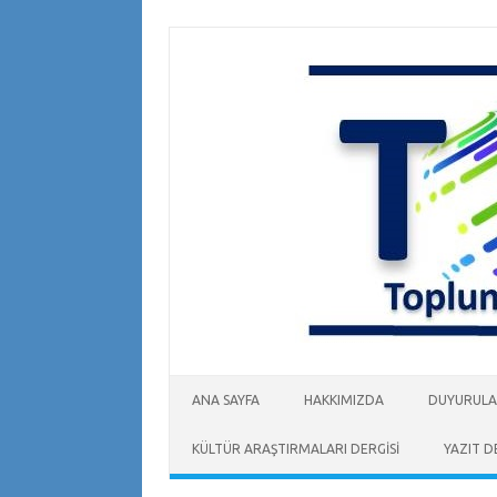
Skip
to
content
ANA SAYFA
HAKKIMIZDA
DUYURUL
KÜLTÜR ARAŞTIRMALARI DERGİSİ
YAZIT D