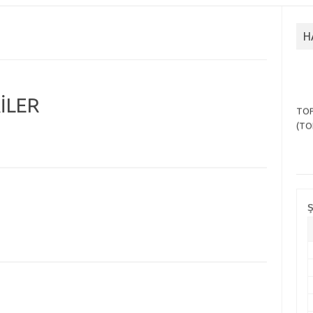
H
İLER
TOP
(TO
Ş