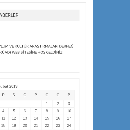
ABERLER
LUM VE KÜLTÜR ARAŞTIRMALARI DERNEĞİ
KÜAD) WEB SİTESİNE HOŞ GELDİNİZ
ubat 2019
P
S
Ç
P
C
C
P
1
2
3
4
5
6
7
8
9
10
11
12
13
14
15
16
17
18
19
20
21
22
23
24