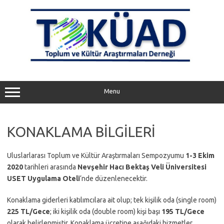
Skip
to
content
Menu
KONAKLAMA BİLGİLERİ
Uluslarlarası Toplum ve Kültür Araştırmaları Sempozyumu
1-3 Ekim
2020
tarihleri arasında
Nevşehir Hacı Bektaş Veli Üniversitesi
USET Uygulama Oteli
‘nde düzenlenecektir.
Konaklama giderleri katılımcılara ait olup; tek kişilik oda (single room)
225 TL/Gece
; iki kişilik oda (double room) kişi başı
195 TL/Gece
olarak belirlenmiştir. Konaklama ücretine aşağıdaki hizmetler