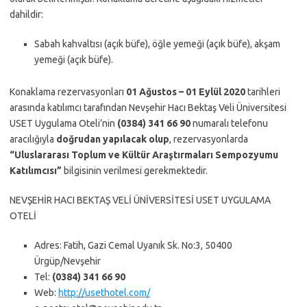
dahildir:
Sabah kahvaltısı (açık büfe), öğle yemeği (açık büfe), akşam
yemeği (açık büfe).
Konaklama rezervasyonları
01 Ağustos – 01 Eylül 2020
tarihleri
arasında katılımcı tarafından Nevşehir Hacı Bektaş Veli Üniversitesi
USET Uygulama Oteli’nin
(0384) 341 66 90
numaralı telefonu
aracılığıyla
doğrudan yapılacak olup
, rezervasyonlarda
“Uluslararası Toplum ve Kültür Araştırmaları Sempozyumu
Katılımcısı”
bilgisinin verilmesi gerekmektedir.
NEVŞEHİR HACI BEKTAŞ VELİ ÜNİVERSİTESİ USET UYGULAMA
OTELİ
Adres: Fatih, Gazi Cemal Uyanık Sk. No:3, 50400
Ürgüp/Nevşehir
Tel:
(0384) 341 66 90
Web:
http://usethotel.com/