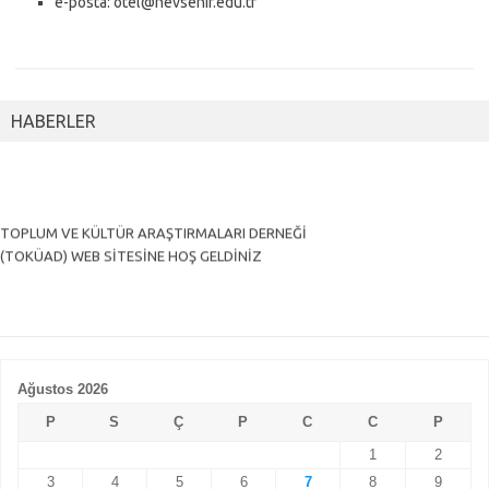
e-posta: otel@nevsehir.edu.tr
HABERLER
TOPLUM VE KÜLTÜR ARAŞTIRMALARI DERNEĞİ
(TOKÜAD) WEB SİTESİNE HOŞ GELDİNİZ
Ağustos 2026
P
S
Ç
P
C
C
P
1
2
3
4
5
6
7
8
9