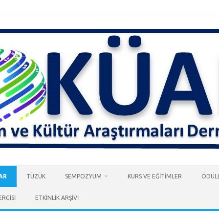
AR
TÜZÜK
SEMPOZYUM
KURS VE EĞİTİMLER
ÖDÜLL
ERGİSİ
ETKİNLİK ARŞİVİ