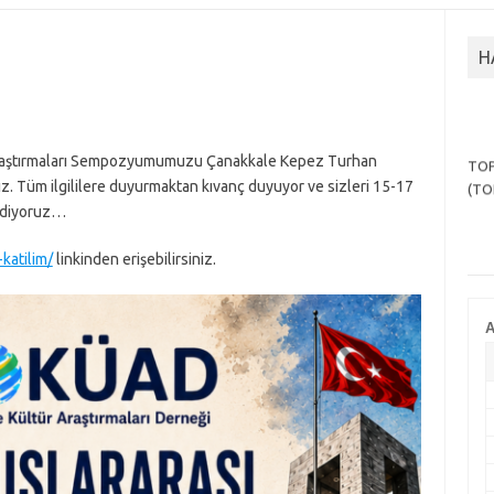
H
TOP
Araştırmaları Sempozyumumuzu Çanakkale Kepez Turhan
(TO
. Tüm ilgililere duyurmaktan kıvanç duyuyor ve sizleri 15-17
 ediyoruz…
-katilim/
linkinden erişebilirsiniz.
A