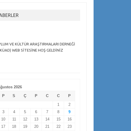
ABERLER
LUM VE KÜLTÜR ARAŞTIRMALARI DERNEĞİ
KÜAD) WEB SİTESİNE HOŞ GELDİNİZ
ğustos 2026
P
S
Ç
P
C
C
P
1
2
3
4
5
6
7
8
9
10
11
12
13
14
15
16
17
18
19
20
21
22
23