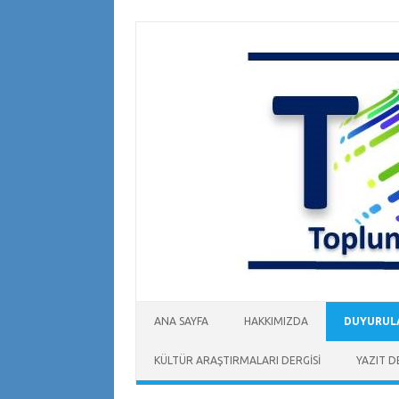
Skip
to
content
ANA SAYFA
HAKKIMIZDA
DUYURUL
KÜLTÜR ARAŞTIRMALARI DERGİSİ
YAZIT D