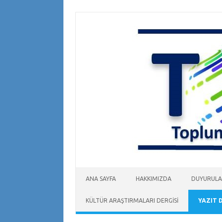
Skip
to
content
ANA SAYFA
HAKKIMIZDA
DUYURUL
KÜLTÜR ARAŞTIRMALARI DERGİSİ
YAZIT 