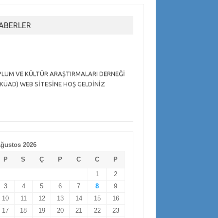
ABERLER
LUM VE KÜLTÜR ARAŞTIRMALARI DERNEĞİ
KÜAD) WEB SİTESİNE HOŞ GELDİNİZ
ğustos 2026
P
S
Ç
P
C
C
P
1
2
3
4
5
6
7
8
9
10
11
12
13
14
15
16
17
18
19
20
21
22
23