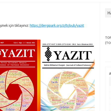
H
işmek için tıklayınız:
https://dergipark.org.tr/tr/pub/yazit
TOP
(TO
A